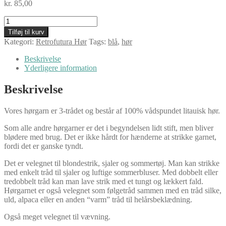
kr.
85,00
Retrofutura
hør
Tilføj til kurv
i
Kategori:
Retrofutura Hør
Tags:
blå
,
hør
fed,
midnat
Beskrivelse
antal
Yderligere information
Beskrivelse
Vores hørgarn er 3-trådet og består af 100% vådspundet litauisk hør.
Som alle andre hørgarner er det i begyndelsen lidt stift, men bliver
blødere med brug. Det er ikke hårdt for hænderne at strikke garnet,
fordi det er ganske tyndt.
Det er velegnet til blondestrik, sjaler og sommertøj. Man kan strikke
med enkelt tråd til sjaler og luftige sommerbluser. Med dobbelt eller
tredobbelt tråd kan man lave strik med et tungt og lækkert fald.
Hørgarnet er også velegnet som følgetråd sammen med en tråd silke,
uld, alpaca eller en anden “varm” tråd til helårsbeklædning.
Også meget velegnet til vævning.