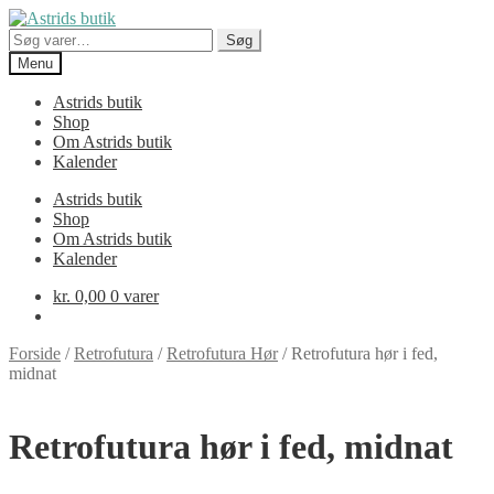
Spring
Spring
til
til
Søg
Søg
navigation
indhold
efter:
Menu
Astrids butik
Shop
Om Astrids butik
Kalender
Astrids butik
Shop
Om Astrids butik
Kalender
kr.
0,00
0 varer
Forside
/
Retrofutura
/
Retrofutura Hør
/
Retrofutura hør i fed,
midnat
Retrofutura hør i fed, midnat