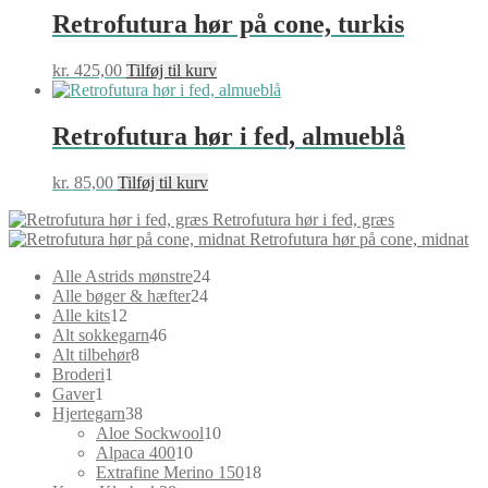
Retrofutura hør på cone, turkis
kr.
425,00
Tilføj til kurv
Retrofutura hør i fed, almueblå
kr.
85,00
Tilføj til kurv
Retrofutura hør i fed, græs
Retrofutura hør på cone, midnat
24
Alle Astrids mønstre
24
24
varer
Alle bøger & hæfter
24
12
varer
Alle kits
12
varer
46
Alt sokkegarn
46
8
varer
Alt tilbehør
8
1
varer
Broderi
1
1
vare
Gaver
1
vare
38
Hjertegarn
38
varer
10
Aloe Sockwool
10
10
varer
Alpaca 400
10
varer
18
Extrafine Merino 150
18