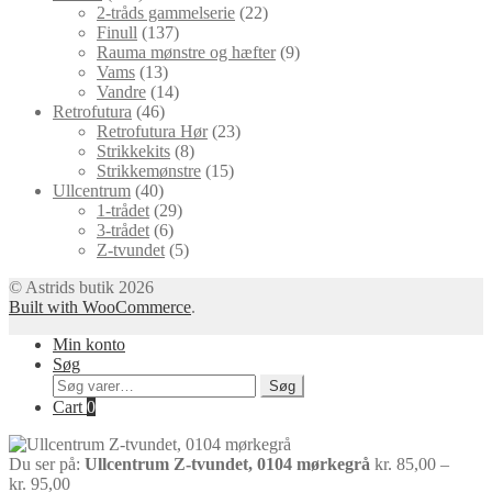
varer
22
2-tråds gammelserie
22
137
varer
Finull
137
varer
9
Rauma mønstre og hæfter
9
13
varer
Vams
13
varer
14
Vandre
14
46
varer
Retrofutura
46
varer
23
Retrofutura Hør
23
8
varer
Strikkekits
8
varer
15
Strikkemønstre
15
40
varer
Ullcentrum
40
varer
29
1-trådet
29
6
varer
3-trådet
6
varer
5
Z-tvundet
5
varer
© Astrids butik 2026
Built with WooCommerce
.
Min konto
Søg
Søg
Søg
efter:
Cart
0
Du ser på:
Ullcentrum Z-tvundet, 0104 mørkegrå
kr.
85,00
–
Prisinterval:
kr.
95,00