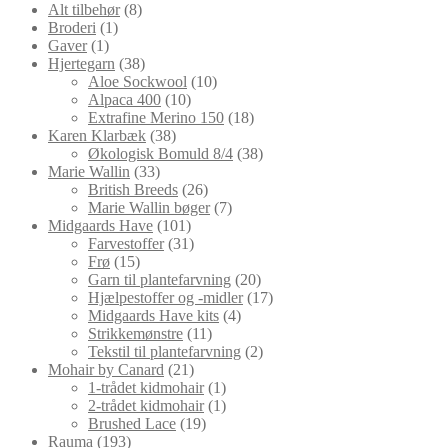
8
varer
Alt tilbehør
8
1
varer
Broderi
1
1
vare
Gaver
1
vare
38
Hjertegarn
38
varer
10
Aloe Sockwool
10
10
varer
Alpaca 400
10
varer
18
Extrafine Merino 150
18
38
varer
Karen Klarbæk
38
varer
38
Økologisk Bomuld 8/4
38
33
varer
Marie Wallin
33
varer
26
British Breeds
26
varer
7
Marie Wallin bøger
7
101
varer
Midgaards Have
101
varer
31
Farvestoffer
31
15
varer
Frø
15
varer
20
Garn til plantefarvning
20
varer
17
Hjælpestoffer og -midler
17
4
varer
Midgaards Have kits
4
11
varer
Strikkemønstre
11
varer
2
Tekstil til plantefarvning
2
21
varer
Mohair by Canard
21
varer
1
1-trådet kidmohair
1
vare
1
2-trådet kidmohair
1
19
vare
Brushed Lace
19
193
varer
Rauma
193