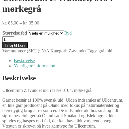
mørkegrå
Prisinterval:
kr.
85,00
–
kr.
95,00
kr. 85,00
Størrelse fed
til
Ryd
kr. 95,00
Ullcentrum
Z-
Tilføj til kurv
tvundet,
Varenummer (SKU):
N/A
Kategori:
Z-tvundet
Tags:
grå
,
uld
0104
mørkegrå
Beskrivelse
antal
Yderligere information
Beskrivelse
Ullcentrum Z-tvundet uld i farve 0104, mørkegrå.
Garnet består af 100% svensk uld. Ulden indsamles af Ullcentrum,
en lille garnproducent på Öland med fokus på naturmaterialer og
bæredygtig brug af ressourcer. De indsamler uld hos små og lidt
større besætninger på Öland samt Småland og Blekinge. Ulden
spindes og haspes op i fed, der kan have lidt varierende vægt.
Vægten er skrevet på hver garntype fra Ullcentrum.