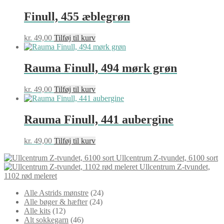
Finull, 455 æblegrøn
kr.
49,00
Tilføj til kurv
Rauma Finull, 494 mørk grøn
kr.
49,00
Tilføj til kurv
Rauma Finull, 441 aubergine
kr.
49,00
Tilføj til kurv
Ullcentrum Z-tvundet, 6100 sort
Ullcentrum Z-tvundet,
1102 rød meleret
24
Alle Astrids mønstre
24
24
varer
Alle bøger & hæfter
24
12
varer
Alle kits
12
varer
46
Alt sokkegarn
46