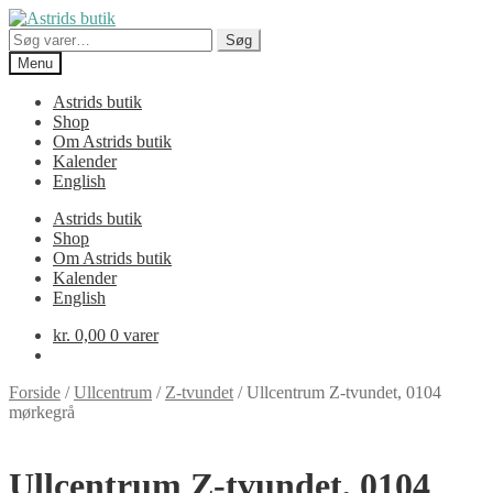
Spring
Spring
til
til
Søg
Søg
navigation
indhold
efter:
Menu
Astrids butik
Shop
Om Astrids butik
Kalender
English
Astrids butik
Shop
Om Astrids butik
Kalender
English
kr.
0,00
0 varer
Forside
/
Ullcentrum
/
Z-tvundet
/
Ullcentrum Z-tvundet, 0104
mørkegrå
Ullcentrum Z-tvundet, 0104