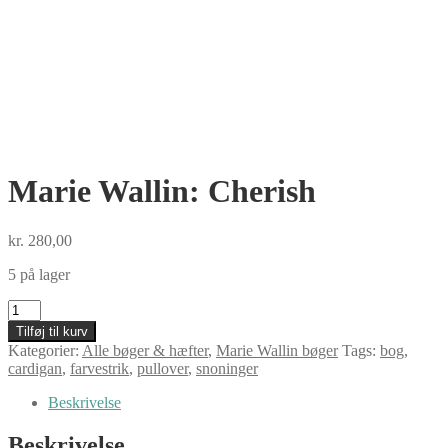
Marie Wallin: Cherish
kr.
280,00
5 på lager
Marie
Wallin:
Tilføj til kurv
Cherish
Kategorier:
Alle bøger & hæfter
,
Marie Wallin bøger
Tags:
bog
,
antal
cardigan
,
farvestrik
,
pullover
,
snoninger
Beskrivelse
Beskrivelse