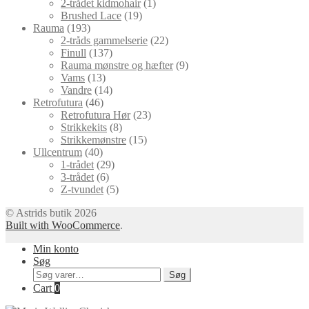
vare
1
2-trådet kidmohair
1
19
vare
Brushed Lace
19
193
varer
Rauma
193
varer
22
2-tråds gammelserie
22
137
varer
Finull
137
varer
9
Rauma mønstre og hæfter
9
13
varer
Vams
13
varer
14
Vandre
14
46
varer
Retrofutura
46
varer
23
Retrofutura Hør
23
8
varer
Strikkekits
8
varer
15
Strikkemønstre
15
40
varer
Ullcentrum
40
varer
29
1-trådet
29
6
varer
3-trådet
6
varer
5
Z-tvundet
5
varer
© Astrids butik 2026
Built with WooCommerce
.
Min konto
Søg
Søg
Søg
efter:
Cart
0