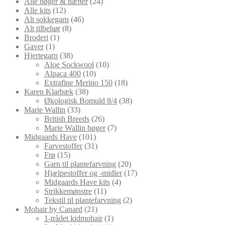
24
varer
Alle bøger & hæfter
24
12
varer
Alle kits
12
varer
46
Alt sokkegarn
46
8
varer
Alt tilbehør
8
1
varer
Broderi
1
1
vare
Gaver
1
vare
38
Hjertegarn
38
varer
10
Aloe Sockwool
10
10
varer
Alpaca 400
10
varer
18
Extrafine Merino 150
18
38
varer
Karen Klarbæk
38
varer
38
Økologisk Bomuld 8/4
38
33
varer
Marie Wallin
33
varer
26
British Breeds
26
varer
7
Marie Wallin bøger
7
101
varer
Midgaards Have
101
varer
31
Farvestoffer
31
15
varer
Frø
15
varer
20
Garn til plantefarvning
20
varer
17
Hjælpestoffer og -midler
17
4
varer
Midgaards Have kits
4
11
varer
Strikkemønstre
11
varer
2
Tekstil til plantefarvning
2
21
varer
Mohair by Canard
21
varer
1
1-trådet kidmohair
1