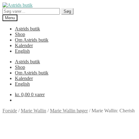
Spring
Spring
til
til
Søg
Søg
navigation
indhold
efter:
Menu
Astrids butik
Shop
Om Astrids butik
Kalender
English
Astrids butik
Shop
Om Astrids butik
Kalender
English
kr.
0,00
0 varer
Forside
/
Marie Wallin
/
Marie Wallin bøger
/
Marie Wallin: Cherish