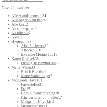
Viser 26 resultater
24
Alle Astrids mønstre
24
24
varer
Alle bøger & hæfter
24
12
varer
Alle kits
12
varer
46
Alt sokkegarn
46
7
varer
Alt tilbehør
7
1
varer
Gaver
1
vare
38
Hjertegarn
38
varer
10
Aloe Sockwool
10
10
varer
Alpaca 400
10
varer
18
Extrafine Merino 150
18
38
varer
Karen Klarbæk
38
varer
38
Økologisk Bomuld 8/4
38
33
varer
Marie Wallin
33
varer
26
British Breeds
26
varer
7
Marie Wallin bøger
7
101
varer
Midgaards Have
101
varer
31
Farvestoffer
31
15
varer
Frø
15
varer
20
Garn til plantefarvning
20
varer
17
Hjælpestoffer og -midler
17
4
varer
Midgaards Have kits
4
11
varer
Strikkemønstre
11