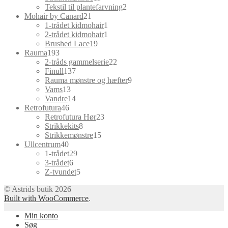
varer
2
Tekstil til plantefarvning
2
21
varer
Mohair by Canard
21
varer
1
1-trådet kidmohair
1
vare
1
2-trådet kidmohair
1
19
vare
Brushed Lace
19
193
varer
Rauma
193
varer
22
2-tråds gammelserie
22
137
varer
Finull
137
varer
9
Rauma mønstre og hæfter
9
13
varer
Vams
13
varer
14
Vandre
14
46
varer
Retrofutura
46
varer
23
Retrofutura Hør
23
8
varer
Strikkekits
8
varer
15
Strikkemønstre
15
40
varer
Ullcentrum
40
varer
29
1-trådet
29
6
varer
3-trådet
6
varer
5
Z-tvundet
5
varer
© Astrids butik 2026
Built with WooCommerce
.
Min konto
Søg