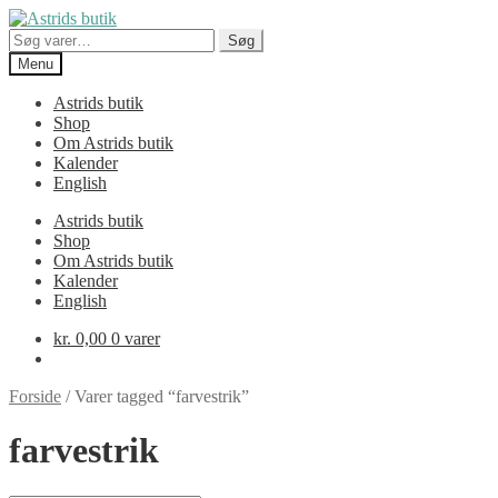
Spring
Spring
til
til
Søg
Søg
navigation
indhold
efter:
Menu
Astrids butik
Shop
Om Astrids butik
Kalender
English
Astrids butik
Shop
Om Astrids butik
Kalender
English
kr.
0,00
0 varer
Forside
/
Varer tagged “farvestrik”
farvestrik