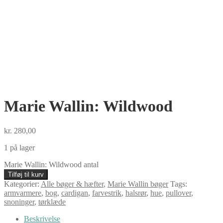
Marie Wallin: Wildwood
kr.
280,00
1 på lager
Marie Wallin: Wildwood antal
Tilføj til kurv
Kategorier:
Alle bøger & hæfter
,
Marie Wallin bøger
Tags:
armvarmere
,
bog
,
cardigan
,
farvestrik
,
halsrør
,
hue
,
pullover
,
snoninger
,
tørklæde
Beskrivelse