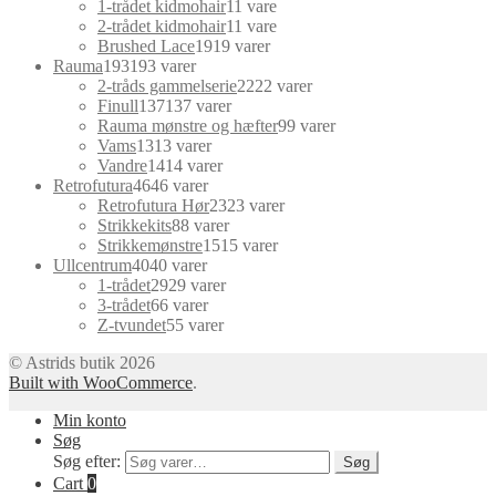
1-trådet kidmohair
1
1 vare
2-trådet kidmohair
1
1 vare
Brushed Lace
19
19 varer
Rauma
193
193 varer
2-tråds gammelserie
22
22 varer
Finull
137
137 varer
Rauma mønstre og hæfter
9
9 varer
Vams
13
13 varer
Vandre
14
14 varer
Retrofutura
46
46 varer
Retrofutura Hør
23
23 varer
Strikkekits
8
8 varer
Strikkemønstre
15
15 varer
Ullcentrum
40
40 varer
1-trådet
29
29 varer
3-trådet
6
6 varer
Z-tvundet
5
5 varer
© Astrids butik 2026
Built with WooCommerce
.
Min konto
Søg
Søg efter:
Søg
Cart
0