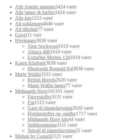
Alle Astrids mønstre
24
24 varer
Alle bøger & hæfter
24
24 varer
Alle kits
12
12 varer
Alt sokkegarn
46
46 varer
Alt tilbehør
7
7 varer
Gaver
1
1 vare
Hjertegarn
38
38 varer
Aloe Sockwool
10
10 varer
Alpaca 400
10
10 varer
Extrafine Merino 150
18
18 varer
Karen Klarbæk
38
38 varer
Økologisk Bomuld 8/4
38
38 varer
Marie Wallin
33
33 varer
British Breeds
26
26 varer
Marie Wallin bøger
7
7 varer
Midgaards Have
101
101 varer
Farvestoffer
31
31 varer
Frø
15
15 varer
Garn til plantefarvning
20
20 varer
Hjælpestoffer og -midler
17
17 varer
Midgaards Have kits
4
4 varer
Strikkemønstre
11
11 varer
Tekstil til plantefarvning
2
2 varer
Mohair by Canard
21
21 varer