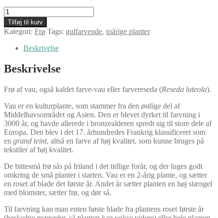
Vau:
Frø,
Tilføj til kurv
100
Kategori:
Frø
Tags:
gulfarvende
,
toårige planter
stk
antal
Beskrivelse
Beskrivelse
Frø af vau, også kaldet farve-vau eller farvereseda (
Reseda luteola
).
Vau er en kulturplante, som stammer fra den østlige del af
Middelhavsområdet og Asien. Den er blevet dyrket til farvning i
3000 år, og havde allerede i bronzealderen spredt sig til store dele af
Europa. Den blev i det 17. århundredes Frankrig klassificeret som
en
grand teint
, altså en farve af høj kvalitet, som kunne bruges på
tekstiler af høj kvalitet.
De bittesmå frø sås på friland i det tidlige forår, og der luges godt
omkring de små planter i starten. Vau er en 2-årig plante, og sætter
en roset af blade det første år. Andet år sætter planten en høj stængel
med blomster, sætter frø, og dør så.
Til farvning kan man enten høste blade fra plantens roset første år
(beskedne mængder, så planten kan vokse videre) eller hele planten