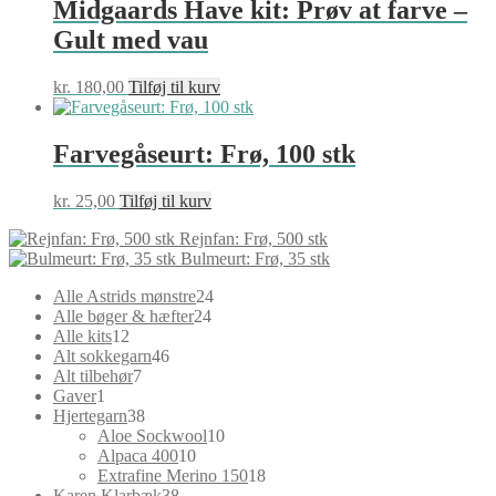
Midgaards Have kit: Prøv at farve –
Gult med vau
kr.
180,00
Tilføj til kurv
Farvegåseurt: Frø, 100 stk
kr.
25,00
Tilføj til kurv
Rejnfan: Frø, 500 stk
Bulmeurt: Frø, 35 stk
24
Alle Astrids mønstre
24
24
varer
Alle bøger & hæfter
24
12
varer
Alle kits
12
varer
46
Alt sokkegarn
46
7
varer
Alt tilbehør
7
1
varer
Gaver
1
vare
38
Hjertegarn
38
varer
10
Aloe Sockwool
10
10
varer
Alpaca 400
10
varer
18
Extrafine Merino 150
18
38
varer
Karen Klarbæk
38