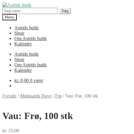
Spring
Spring
til
til
Søg
Søg
navigation
indhold
efter:
Menu
Astrids butik
Shop
Om Astrids butik
Kalender
Astrids butik
Shop
Om Astrids butik
Kalender
kr.
0,00
0 varer
Forside
/
Midgaards Have
/
Frø
/
Vau: Frø, 100 stk
Vau: Frø, 100 stk
kr.
25,00